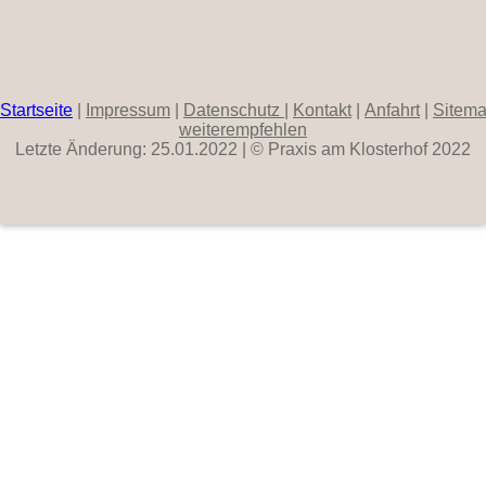
Startseite
|
Impressum
|
Datenschutz
|
Kontakt
|
Anfahrt
|
Sitem
weiterempfehlen
Letzte Änderung: 25.01.2022 | © Praxis am Klosterhof 2022